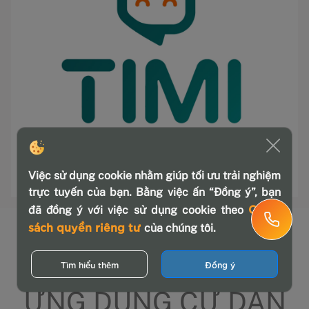
Việc sử dụng cookie nhằm giúp tối ưu trải nghiệm
trực tuyến của bạn. Bằng việc ấn “Đồng ý”, bạn
Chính
đã đồng ý với việc sử dụng cookie theo
CHÍNH SÁCH SỬ
sách quyền riêng tư
của chúng tôi.
DỤNG & BẢO MẬT
Tìm hiểu thêm
Đồng ý
ỨNG DỤNG CƯ DÂN