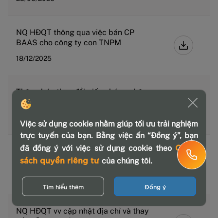
NQ HĐQT thông qua việc bán CP
BAAS cho công ty con TNPM
18/12/2025
Thông báo thay đổi giấy chứng nhận
ĐKDN lần thứ 27
14/10/2025
Việc sử dụng cookie nhằm giúp tối ưu trải nghiệm
trực tuyến của bạn. Bằng việc ấn “Đồng ý”, bạn
Chính
đã đồng ý với việc sử dụng cookie theo
NQ HĐQT thông qua vay vốn VIB, sử
sách quyền riêng tư
của chúng tôi.
dụng TSBĐ của TNPM
02/10/2025
Tìm hiểu thêm
Đồng ý
NQ HĐQT vv cập nhật địa chỉ và thay