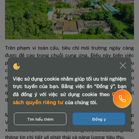
Trên phạm vi toàn cầu, tiêu chí môi trường ngày càng
được đề cao trong chuỗi cung ứng. Điều này biến việc
phát triển KCN theo hướng "xanh hóa" trở thành tiêu
chuẩn bắt buộc. Các doanh nghiệp sản xuất, đặc biệt là
những đơn vị tham gia thị trường xuất khẩu, đang chịu
Việc sử dụng cookie nhằm giúp tối ưu trải nghiệm
sức ép lớn từ các đối tác quốc tế trong việc chứng minh
trực tuyến của bạn. Bằng việc ấn “Đồng ý”, bạn
quy trình sản xuất thân thiện với môi trường, giảm phát
Chính
đã đồng ý với việc sử dụng cookie theo
thải carbon và sử dụng tài nguyên bền vững.
sách quyền riêng tư
của chúng tôi.
Một khảo sát của Liên đoàn Thương mại và Công nghiệp
Tìm hiểu thêm
Đồng ý
Việt Nam (VCCI) chỉ ra rằng có tới 65% doanh nghiệp
xuất khẩu tại Việt Nam hiện đang bị yêu cầu cung cấp
thông tin chi tiết về phát thải và năng lượng tiêu thụ.